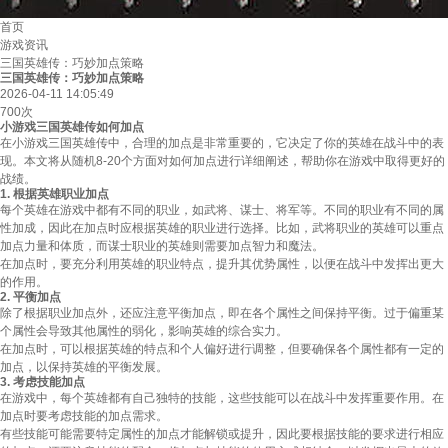
首页
游戏资讯
三国英雄传：巧妙加点策略
三国英雄传：巧妙加点策略
2026-04-11 14:05:49
700次
小游戏三国英雄传如何加点
在小游戏三国英雄传中，合理的加点是非常重要的，它决定了你的英雄在战斗中的表
现。本文将从随机8-20个方面对如何加点进行详细阐述，帮助你在游戏中取得更好的
战绩。
1. 根据英雄职业加点
每个英雄在游戏中都有不同的职业，如武将、谋士、将军等。不同的职业有不同的属
性加成，因此在加点时应根据英雄的职业进行选择。比如，武将职业的英雄可以重点
加点力量和体质，而谋士职业的英雄则需要加点智力和魔法。
在加点时，要充分利用英雄的职业特点，提升其优势属性，以便在战斗中发挥出更大
的作用。
2. 平衡加点
除了根据职业加点外，还应注意平衡加点，即在各个属性之间保持平衡。过于偏重某
个属性会导致其他属性的弱化，影响英雄的综合实力。
在加点时，可以根据英雄的特点和个人偏好进行调整，但要确保各个属性都有一定的
加点，以保持英雄的平衡发展。
3. 考虑技能加点
在游戏中，每个英雄都有自己独特的技能，这些技能可以在战斗中发挥重要作用。在
加点时要考虑技能的加点需求。
有些技能可能需要特定属性的加点才能解锁或提升，因此要根据技能的要求进行相应