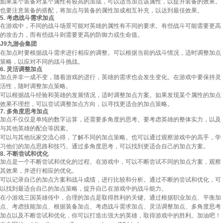
如果某个装备对某个属性有较高的加成，可以适当加点该属性，以提升装备的效果。
也要注意装备的搭配，将加点与装备的属性加成相互补充，以达到最佳效果。
5. 考虑战斗需求加点
在游戏中，不同的战斗场景可能对英雄的属性有不同的要求。有些战斗可能需要更高
的攻击力，而有些战斗则需要更高的防御力或生命值。
J9九游会集团
在加点时要根据战斗需求进行相应的调整。可以根据当前的战斗情况，适时调整加点
策略，以应对不同的战斗挑战。
6. 灵活调整加点
加点并非一成不变，随着游戏的进行，英雄的需求也会发生变化。在游戏中要保持灵
活性，随时调整加点策略。
可以根据战斗经验和英雄的发展情况，适时调整加点方案。如果发现某个属性的加点
效果不理想，可以尝试调整加点方向，以寻找更适合的加点策略。
7. 多角度思考加点
加点不仅仅是单纯的数字运算，还需要多角度的思考。要考虑英雄的整体实力，以及
与其他英雄的配合等因素。
可以与其他玩家交流心得，了解不同的加点策略。也可以通过观察游戏中的高手，学
习他们的加点思路和技巧。通过多角度思考，可以找到更适合自己的加点方案。
8. 不断尝试和优化
加点是一个不断尝试和优化的过程。在游戏中，可以不断尝试不同的加点方案，观察
其效果，并进行相应的优化。
可以记录自己的加点方案和战斗成绩，进行比较和分析。通过不断的尝试和优化，可
以找到最适合自己的加点策略，提升自己在游戏中的战斗能力。
在小游戏三国英雄传中，合理的加点是取得胜利的关键。通过根据职业加点、平衡加
点、考虑技能加点、根据装备加点、考虑战斗需求加点、灵活调整加点、多角度思考
加点以及不断尝试和优化，你可以打造出强大的英雄，取得游戏中的胜利。加油吧！