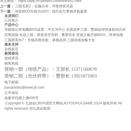
本文网址： https://app.cn-j9nwes.com/news/62.html
上一篇：
三国无双2：征服吕布，夺取绝世武器
下一篇：
传统BIOS升级为UEFI：现代化引擎揭开新篇章
走进我们
公司简介
产品中心
华硕笔记本电脑BIOS设置：中文为中心
全面战争三国：曹操如何快速获得吕布
武将技能
全战三国：彻底清空存档，重塑历史
世嘉主板升级BIOS：简单指南
三国群英传7：升级武将技能，掌握战局
三国游戏攻略大全
服务支持
在线留言
新闻资讯
游戏资讯
销售热线
营销一部（传统产品）：王部长 15371160678
营销二部（光伏焊带）：曹部长 13921871003
电子邮箱
jiyoujiaoliu@www.j9.com
公司地址
临夏市烈搅之渊495号
Copyright © 九游会(J9)中国官方网站JIUYOUHUI GAME 2024 版权所有 All
rights reserved
J9九游会集团