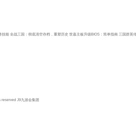
将技能
全战三国：彻底清空存档，重塑历史
世嘉主板升级BIOS：简单指南
三国群英
reserved
J9九游会集团