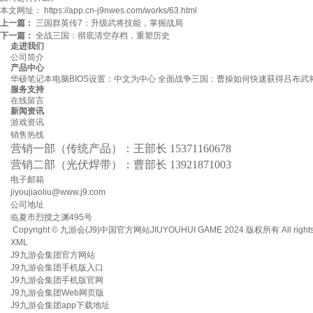
本文网址： https://app.cn-j9nwes.com/works/63.html
上一篇：
三国群英传7：升级武将技能，掌握战局
下一篇：
全战三国：彻底清空存档，重塑历史
走进我们
公司简介
产品中心
华硕笔记本电脑BIOS设置：中文为中心
全面战争三国：曹操如何快速获得吕布武
服务支持
在线留言
新闻资讯
游戏资讯
销售热线
营销一部（传统产品）：王部长 15371160678
营销二部（光伏焊带）：曹部长 13921871003
电子邮箱
jiyoujiaoliu@www.j9.com
公司地址
临夏市烈搅之渊495号
Copyright © 九游会(J9)中国官方网站JIUYOUHUI GAME 2024 版权所有 All rights 
XML
J9九游会集团官方网站
J9九游会集团手机版入口
J9九游会集团手机版官网
J9九游会集团Web网页版
J9九游会集团app下载地址